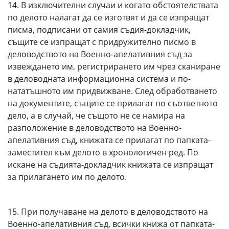
14. В изключителни случаи и когато обстоятелствата
по делото налагат да се изготвят и да се изпращат
писма, подписани от самия съдия-докладчик,
същите се изпращат с придружително писмо в
деловодството на Военно-апелативния съд за
извеждането им, регистрирането им чрез сканиране
в деловодната информационна система и по-
нататъшното им придвижване. След обработването
на документите, същите се прилагат по съответното
дело, а в случай, че същото не се намира на
разположение в деловодството на Военно-
апелативния съд, книжата се прилагат по папката-
заместител към делото в хронологичен ред. По
искане на съдията-докладчик книжата се изпращат
за прилагането им по делото.
15. При получаване на делото в деловодството на
Военно-апелативния съд, всички книжа от папката-