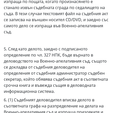
изпраща по пощата, когато произнасянето е
станало извън съдебната сграда по седалището на
съда. В тези случаи текстовият файл на съдебния акт
се записва на външен носител CD/DVD, и заедно със
самото дело се изпраща във Военно-апелативния
съд.
5. След като делото, заедно с подписаното
определение по чл. 327 НПК, бъде върнато в
деловодството на Военно-апелативния съд, същото
се докладва от съдебния деловодител на
определения от съдебния администратор съдебен
секретар, който обявява съдебния акт в съответната
срочна книга и въвежда същия в деловодната
информационна система.
6. (1) Съдебният деловодител вписва делото в
съответната графа на разпределение на делата на
Военно-апелативния съд и изпраща призовките и