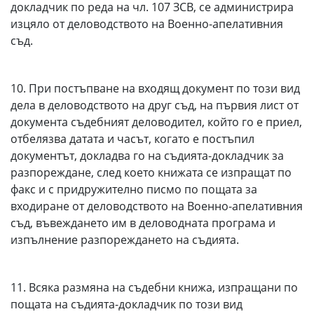
докладчик по реда на чл. 107 ЗСВ, се администрира
изцяло от деловодството на Военно-апелативния
съд.
10. При постъпване на входящ документ по този вид
дела в деловодството на друг съд, на първия лист от
документа съдебният деловодител, който го е приел,
отбелязва датата и часът, когато е постъпил
документът, докладва го на съдията-докладчик за
разпореждане, след което книжата се изпращат по
факс и с придружително писмо по пощата за
входиране от деловодството на Военно-апелативния
съд, въвеждането им в деловодната програма и
изпълнение разпореждането на съдията.
11. Всяка размяна на съдебни книжа, изпращани по
пощата на съдията-докладчик по този вид