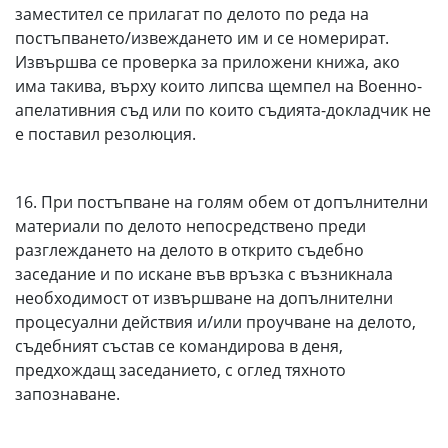
заместител се прилагат по делото по реда на
постъпването/извеждането им и се номерират.
Извършва се проверка за приложени книжа, ако
има такива, върху които липсва щемпел на Военно-
апелативния съд или по които съдията-докладчик не
е поставил резолюция.
16. При постъпване на голям обем от допълнителни
материали по делото непосредствено преди
разглеждането на делото в открито съдебно
заседание и по искане във връзка с възникнала
необходимост от извършване на допълнителни
процесуални действия и/или проучване на делото,
съдебният състав се командирова в деня,
предхождащ заседанието, с оглед тяхното
запознаване.