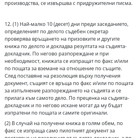
производства, се извършва с придружителни писма.
12. (1) Най-малко 10 (десет) дни преди заседанието,
определеният по делото съдебен секретар
проверява връщането на призовките и другите
книжа по делото и докладва резултата на съдията-
докладчик. По негово разпореждане и при
необходимост, книжата се изпращат по факс и/или
по пощата за вземане на отношение по същите.
След поставяне на резолюция върху получения
документ, същият се връща по факс и/или по пощата
за изпълнение разпореждането на съдията и се
прилага към самото дело. По преценка на съдията-
докладчик и по негово искане могат да му бъдат
изпратени по пощата и самите оригинали.
(2) В случай на получени книжа в голям обем, по
факс се изпраща само пилотният документ за