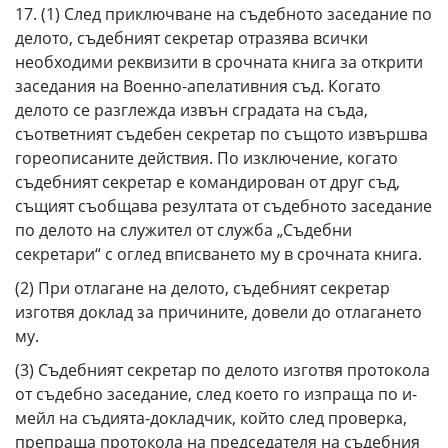
17. (1) След приключване на съдебното заседание по
делото, съдебният секретар отразява всички
необходими реквизити в срочната книга за открити
заседания на Военно-апелативния съд. Когато
делото се разглежда извън сградата на съда,
съответният съдебен секретар по същото извършва
гореописаните действия. По изключение, когато
съдебният секретар е командирован от друг съд,
същият съобщава резултата от съдебното заседание
по делото на служител от служба „Съдебни
секретари“ с оглед вписването му в срочната книга.
(2) При отлагане на делото, съдебният секретар
изготвя доклад за причините, довели до отлагането
му.
(3) Съдебният секретар по делото изготвя протокола
от съдебно заседание, след което го изпраща по и-
мейл на съдията-докладчик, който след проверка,
препраща протокола на председателя на съдебния