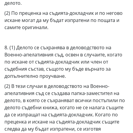
делото.
(2) По преценка на съдията-докладчик и по негово
искане могат да му бъдат изпратени по пощата и
самите оригинали.
8. (1) Делото се съхранява в деловодството на
Военно-апелативния съд, освен в случаите, когато
по искане от съдията-докладчик или член от
съдебния състав, същото му бъде върнато за
допълнително проучване.
(2) В тези случаи в деловодството на Военно-
апелативния съд се създава папка-заместител на
делото, в която се съхраняват всички постъпили по
делото съдебни книжа, когато не се налага същите
да се изпращат на съдията-докладчик. Когато по
преценка и искане на съдията-докладчик същите
следва да му бъдат изпратени, се изготвя