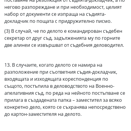
поставяне на резолюция от съдията-докладчик, а по
негово разпореждане и при необходимост, целият
набор от документи се изпраща на съдията-
докладчик по пощата с придружително писмо.
(3) В случай, че по делото е командирован съдебен
секретар от друг съд, задълженията му по горните
две алинеи се извършват от съдебния деловодител.
13. В случаите, когато делото се намира на
разположение при съответния съдия-докладчик,
входящата и изходящата кореспонденция по
същото, постъпила в деловодството на Военно-
апелативния съд, по реда на нейното постъпване се
прилага в създадената папка – заместител за всяко
конкретно дело, която се съхранява непосредствено
до картон-заместителя на делото.