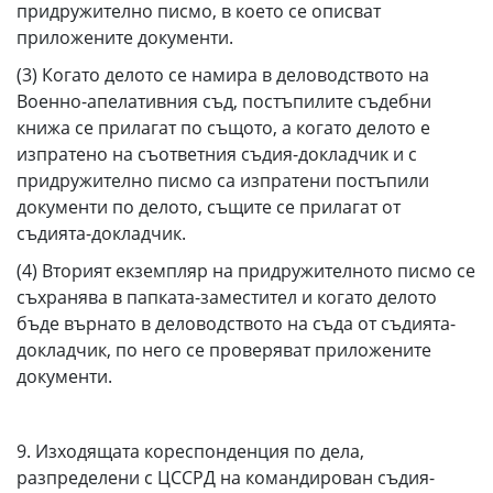
придружително писмо, в което се описват
приложените документи.
(3) Когато делото се намира в деловодството на
Военно-апелативния съд, постъпилите съдебни
книжа се прилагат по същото, а когато делото е
изпратено на съответния съдия-докладчик и с
придружително писмо са изпратени постъпили
документи по делото, същите се прилагат от
съдията-докладчик.
(4) Вторият екземпляр на придружителното писмо се
съхранява в папката-заместител и когато делото
бъде върнато в деловодството на съда от съдията-
докладчик, по него се проверяват приложените
документи.
9. Изходящата кореспонденция по дела,
разпределени с ЦССРД на командирован съдия-