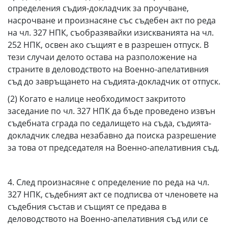
определения съдия-докладчик за проучване,
насрочване и произнасяне със съдебен акт по реда
на чл. 327 НПК, съобразявайки изискванията на чл.
252 НПК, освен ако същият е в разрешен отпуск. В
тези случаи делото остава на разположение на
страните в деловодството на Военно-апелативния
съд до завръщането на съдията-докладчик от отпуск.
(2) Когато е налице необходимост закритото
заседание по чл. 327 НПК да бъде проведено извън
съдебната сграда по седалището на съда, съдията-
докладчик следва незабавно да поиска разрешение
за това от председателя на Военно-апелативния съд.
4. След произнасяне с определение по реда на чл.
327 НПК, съдебният акт се подписва от членовете на
съдебния състав и същият се предава в
деловодството на Военно-апелативния съд или се