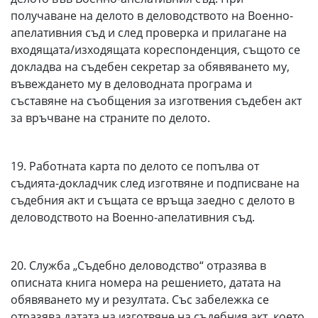
получаване на делото в деловодството на Военно-
апелативния съд и след проверка и прилагане на
входящата/изходящата кореспонденция, същото се
докладва на съдебен секретар за обявяването му,
въвеждането му в деловодната програма и
съставяне на съобщения за изготвения съдебен акт
за връчване на страните по делото.
19. Работната карта по делото се попълва от
съдията-докладчик след изготвяне и подписване на
съдебния акт и същата се връща заедно с делото в
деловодството на Военно-апелативния съд.
20. Служба „Съдебно деловодство“ отразява в
описната книга номера на решението, датата на
обявяването му и резултата. Със забележка се
отразява датата на изготвяне на съдебния акт, което