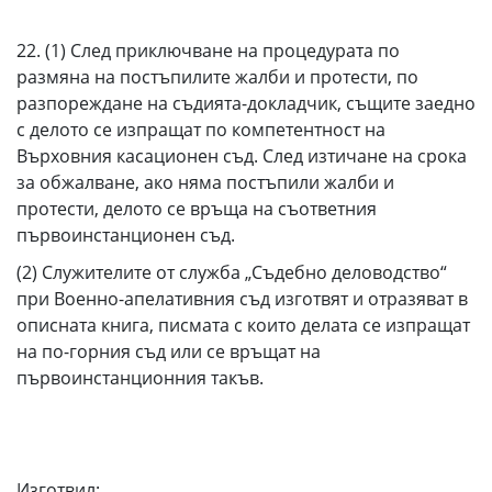
22. (1) След приключване на процедурата по
размяна на постъпилите жалби и протести, по
разпореждане на съдията-докладчик, същите заедно
с делото се изпращат по компетентност на
Върховния касационен съд. След изтичане на срока
за обжалване, ако няма постъпили жалби и
протести, делото се връща на съответния
първоинстанционен съд.
(2) Служителите от служба „Съдебно деловодство“
при Военно-апелативния съд изготвят и отразяват в
описната книга, писмата с които делата се изпращат
на по-горния съд или се връщат на
първоинстанционния такъв.
Изготвил: