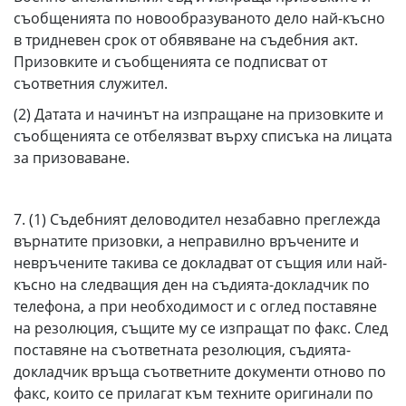
съобщенията по новообразуваното дело най-късно
в тридневен срок от обявяване на съдебния акт.
Призовките и съобщенията се подписват от
съответния служител.
(2) Датата и начинът на изпращане на призовките и
съобщенията се отбелязват върху списъка на лицата
за призоваване.
7. (1) Съдебният деловодител незабавно преглежда
върнатите призовки, а неправилно връчените и
невръчените такива се докладват от същия или най-
късно на следващия ден на съдията-докладчик по
телефона, а при необходимост и с оглед поставяне
на резолюция, същите му се изпращат по факс. След
поставяне на съответната резолюция, съдията-
докладчик връща съответните документи отново по
факс, които се прилагат към техните оригинали по