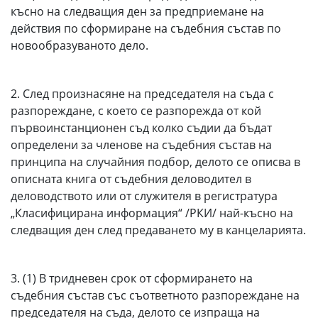
късно на следващия ден за предприемане на
действия по сформиране на съдебния състав по
новообразуваното дело.
2. След произнасяне на председателя на съда с
разпореждане, с което се разпорежда от кой
първоинстанционен съд колко съдии да бъдат
определени за членове на съдебния състав на
принципа на случайния подбор, делото се описва в
описната книга от съдебния деловодител в
деловодството или от служителя в регистратура
„Класифицирана информация“ /РКИ/ най-късно на
следващия ден след предаването му в канцеларията.
3. (1) В тридневен срок от сформирането на
съдебния състав със съответното разпореждане на
председателя на съда, делото се изпраща на