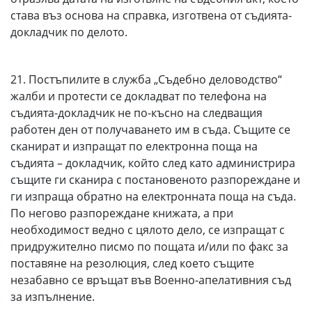
става въз основа на справка, изготвена от съдията-
докладчик по делото.
21. Постъпилите в служба „Съдебно деловодство“
жалби и протести се докладват по телефона на
съдията-докладчик не по-късно на следващия
работен ден от получаването им в съда. Същите се
сканират и изпращат по електронна поща на
съдията – докладчик, който след като администрира
същите ги сканира с постановеното разпореждане и
ги изпраща обратно на електронната поща на съда.
По негово разпореждане книжата, а при
необходимост ведно с цялото дело, се изпращат с
придружително писмо по пощата и/или по факс за
поставяне на резолюция, след което същите
незабавно се връщат във Военно-апелативния съд
за изпълнение.