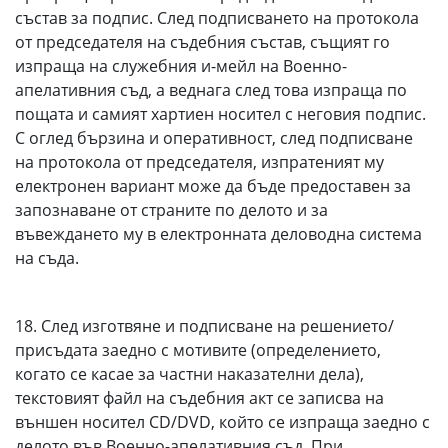
състав за подпис. След подписването на протокола
от председателя на съдебния състав, същият го
изпраща на служебния и-мейл на Военно-
апелативния съд, а веднага след това изпраща по
пощата и самият хартиен носител с неговия подпис.
С оглед бързина и оперативност, след подписване
на протокола от председателя, изпратеният му
електронен вариант може да бъде предоставен за
запознаване от страните по делото и за
въвеждането му в електронната деловодна система
на съда.
18. След изготвяне и подписване на решението/
присъдата заедно с мотивите (определението,
когато се касае за частни наказателни дела),
текстовият файл на съдебния акт се записва на
външен носител CD/DVD, който се изпраща заедно с
делото във Военно-апелативния съд. При