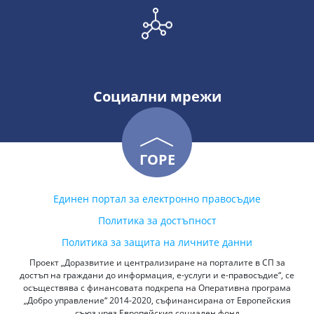
Социални мрежи
ГОРЕ
Единен портал за електронно правосъдие
Политика за достъпност
Политика за защита на личните данни
Проект „Доразвитие и централизиране на порталите в СП за
достъп на граждани до информация, е-услуги и е-правосъдие“, се
осъществява с финансовата подкрепа на Оперативна програма
„Добро управление“ 2014-2020, съфинансирана от Европейския
съюз чрез Европейския социален фонд