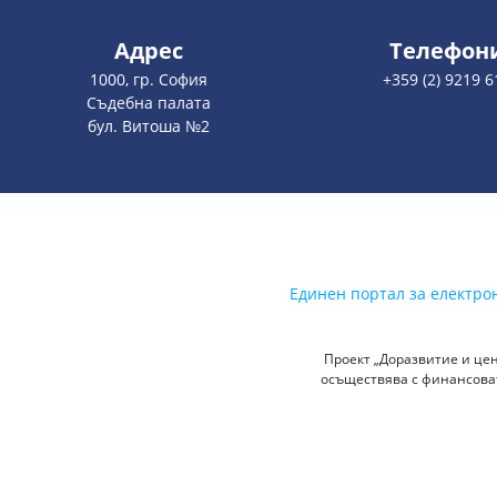
Адрес
Телефон
1000, гр. София
+359 (2) 9219 6
Съдебна палата
бул. Витоша №2
Единен портал за електро
Проект „Доразвитие и цен
осъществява с финансоват