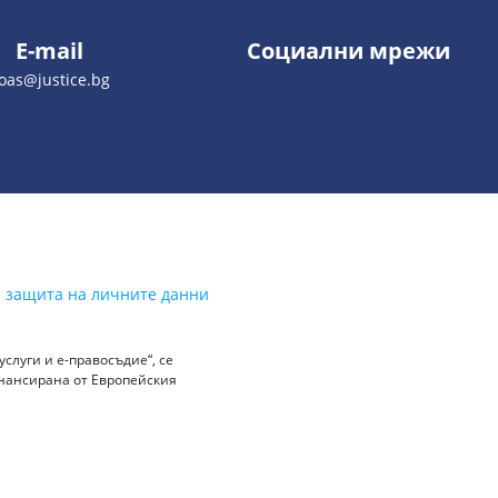
E-mail
Социални мрежи
oas@justice.bg
а защита на личните данни
слуги и е-правосъдие“, се
инансирана от Европейския