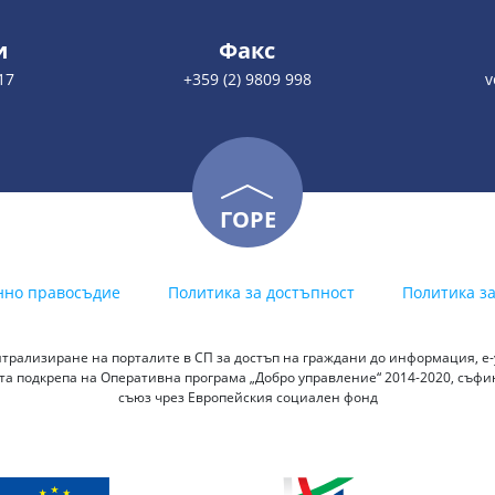
и
Факс
17
+359 (2) 9809 998
v
ГОРЕ
нно правосъдие
Политика за достъпност
Политика з
трализиране на порталите в СП за достъп на граждани до информация, е-у
а подкрепа на Оперативна програма „Добро управление“ 2014-2020, съф
съюз чрез Европейския социален фонд